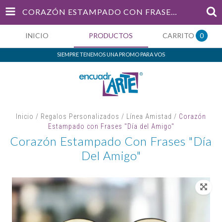
CORAZÓN ESTAMPADO CON FRASES "DÍA DEL AMIGO"
INICIO
PRODUCTOS
CARRITO
0
SIEMPRE TENEMOS UNA PROMO PARA VOS
Inicio
/
Regalos Personalizados
/
Línea Amistad
/
Corazón
Estampado con Frases "Día del Amigo"
Corazón Estampado Con Frases "Día
Del Amigo"