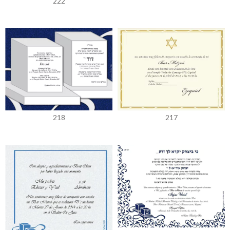
222
217
218