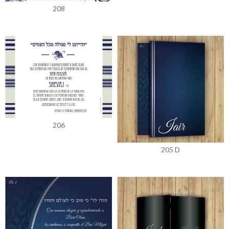
208
206
205 D