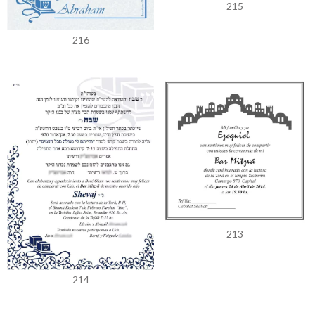
215
216
213
214