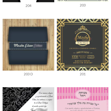
203
204
203 D
201