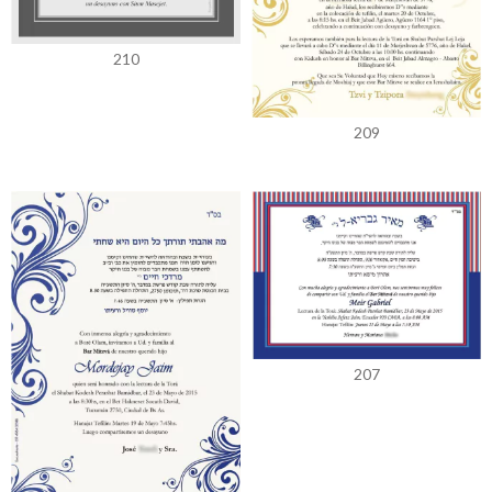
210
209
207