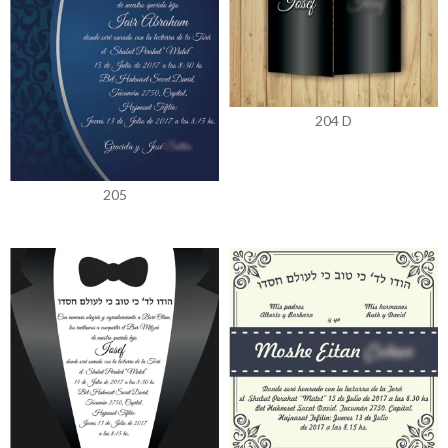
204 D
205