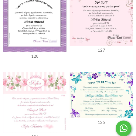
127
128
125