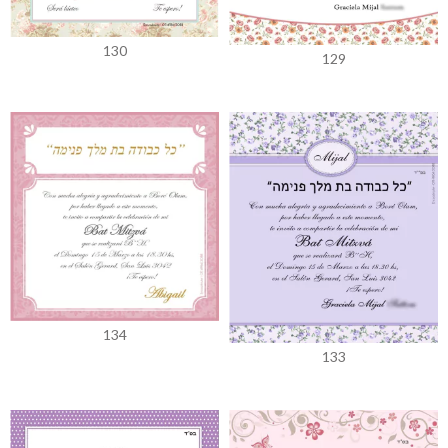
130
129
134
133