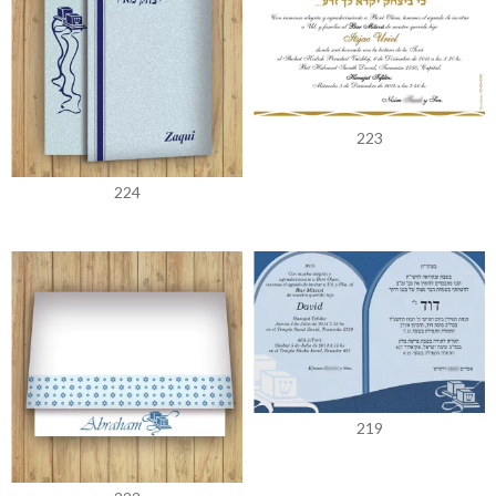
223
224
219