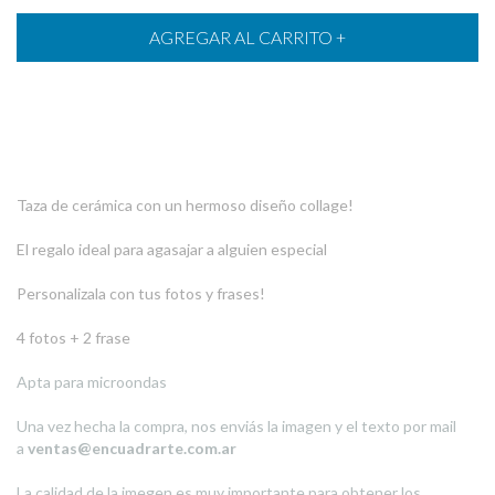
Taza de cerámica con un hermoso diseño collage!
El regalo ideal para agasajar a alguien especial
Personalizala con tus fotos y frases!
4 fotos + 2 frase
Apta para microondas
Una vez hecha la compra, nos enviás la imagen y el texto por mail
a
ventas@encuadrarte.com.ar
La calidad de la imegen es muy importante para obtener los