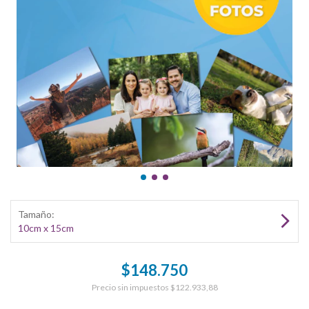
Tamaño:
10cm x 15cm
$148.750
Precio sin impuestos
$122.933,88